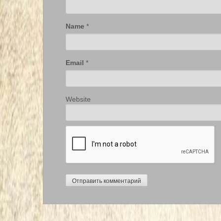
Name
*
Email
*
Website