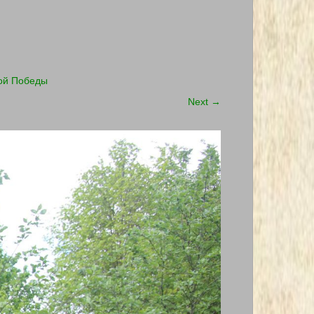
кой Победы
Next
→