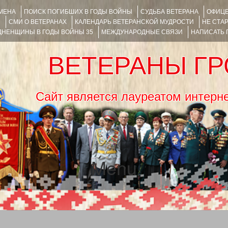
ИМЕНА
ПОИСК ПОГИБШИХ В ГОДЫ ВОЙНЫ
СУДЬБА ВЕТЕРАНА
ОФИЦЕ
Я
СМИ О ВЕТЕРАНАХ
КАЛЕНДАРЬ ВЕТЕРАНСКОЙ МУДРОСТИ
НЕ СТА
НЕНЩИНЫ В ГОДЫ ВОЙНЫ 35
МЕЖДУНАРОДНЫЕ СВЯЗИ
НАПИСАТЬ
ВЕТЕРАНЫ Г
Сайт является лауреатом ин
Menu
SKIP TO CONTENT