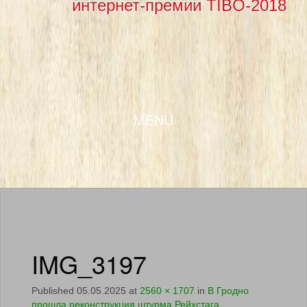
интернет-премии TIBO-2018
SKIP TO CONTENT
MENU
IMG_3197
Published
05.05.2025
at
2560 × 1707
in
В Гродно
прошла реконструкция штурма Рейхстага