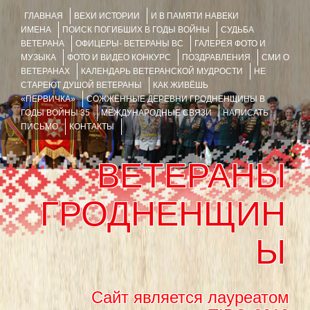
ГЛАВНАЯ
ВЕХИ ИСТОРИИ
И В ПАМЯТИ НАВЕКИ
ИМЕНА
ПОИСК ПОГИБШИХ В ГОДЫ ВОЙНЫ
СУДЬБА
ВЕТЕРАНА
ОФИЦЕРЫ- ВЕТЕРАНЫ ВС
ГАЛЕРЕЯ ФОТО И
МУЗЫКА
ФОТО И ВИДЕО КОНКУРС
ПОЗДРАВЛЕНИЯ
СМИ О
ВЕТЕРАНАХ
КАЛЕНДАРЬ ВЕТЕРАНСКОЙ МУДРОСТИ
НЕ
СТАРЕЮТ ДУШОЙ ВЕТЕРАНЫ
КАК ЖИВЁШЬ
«ПЕРВИЧКА»
СОЖЖЁННЫЕ ДЕРЕВНИ ГРОДНЕНЩИНЫ В
ГОДЫ ВОЙНЫ 35
МЕЖДУНАРОДНЫЕ СВЯЗИ
НАПИСАТЬ
ПИСЬМО
КОНТАКТЫ
ВЕТЕРАНЫ
ГРОДНЕНЩИН
Ы
Сайт является лауреатом