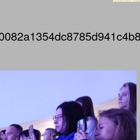
60082a1354dc8785d941c4b