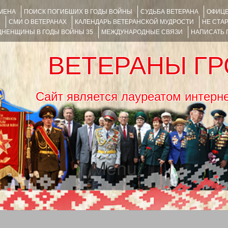
ИМЕНА
ПОИСК ПОГИБШИХ В ГОДЫ ВОЙНЫ
СУДЬБА ВЕТЕРАНА
ОФИЦЕ
Я
СМИ О ВЕТЕРАНАХ
КАЛЕНДАРЬ ВЕТЕРАНСКОЙ МУДРОСТИ
НЕ СТА
НЕНЩИНЫ В ГОДЫ ВОЙНЫ 35
МЕЖДУНАРОДНЫЕ СВЯЗИ
НАПИСАТЬ
ВЕТЕРАНЫ Г
Сайт является лауреатом ин
Menu
SKIP TO CONTENT