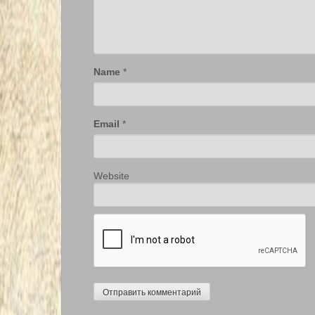
Name
*
Email
*
Website