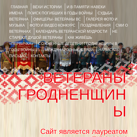
ГЛАВНАЯ
ВЕХИ ИСТОРИИ
И В ПАМЯТИ НАВЕКИ
ИМЕНА
ПОИСК ПОГИБШИХ В ГОДЫ ВОЙНЫ
СУДЬБА
ВЕТЕРАНА
ОФИЦЕРЫ- ВЕТЕРАНЫ ВС
ГАЛЕРЕЯ ФОТО И
МУЗЫКА
ФОТО И ВИДЕО КОНКУРС
ПОЗДРАВЛЕНИЯ
СМИ О
ВЕТЕРАНАХ
КАЛЕНДАРЬ ВЕТЕРАНСКОЙ МУДРОСТИ
НЕ
СТАРЕЮТ ДУШОЙ ВЕТЕРАНЫ
КАК ЖИВЁШЬ
«ПЕРВИЧКА»
СОЖЖЁННЫЕ ДЕРЕВНИ ГРОДНЕНЩИНЫ В
ГОДЫ ВОЙНЫ 35
МЕЖДУНАРОДНЫЕ СВЯЗИ
НАПИСАТЬ
ПИСЬМО
КОНТАКТЫ
ВЕТЕРАНЫ
ГРОДНЕНЩИН
Ы
Сайт является лауреатом