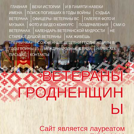
ГЛАВНАЯ
ВЕХИ ИСТОРИИ
И В ПАМЯТИ НАВЕКИ
ИМЕНА
ПОИСК ПОГИБШИХ В ГОДЫ ВОЙНЫ
СУДЬБА
ВЕТЕРАНА
ОФИЦЕРЫ- ВЕТЕРАНЫ ВС
ГАЛЕРЕЯ ФОТО И
МУЗЫКА
ФОТО И ВИДЕО КОНКУРС
ПОЗДРАВЛЕНИЯ
СМИ О
ВЕТЕРАНАХ
КАЛЕНДАРЬ ВЕТЕРАНСКОЙ МУДРОСТИ
НЕ
СТАРЕЮТ ДУШОЙ ВЕТЕРАНЫ
КАК ЖИВЁШЬ
«ПЕРВИЧКА»
СОЖЖЁННЫЕ ДЕРЕВНИ ГРОДНЕНЩИНЫ В
ГОДЫ ВОЙНЫ 35
МЕЖДУНАРОДНЫЕ СВЯЗИ
НАПИСАТЬ
ПИСЬМО
КОНТАКТЫ
ВЕТЕРАНЫ
ГРОДНЕНЩИН
Ы
Сайт является лауреатом