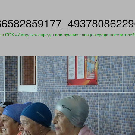
66582859177_49378086229
е в СОК «Импульс» определили лучших пловцов среди посетителей