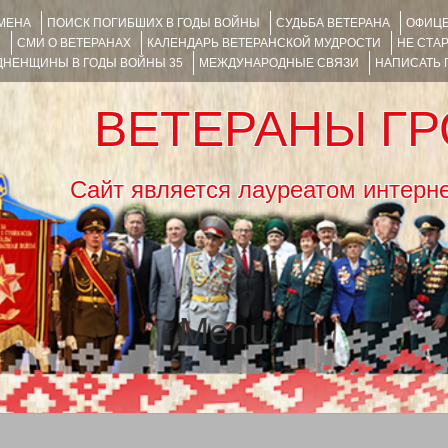
ИМЕНА
ПОИСК ПОГИБШИХ В ГОДЫ ВОЙНЫ
СУДЬБА ВЕТЕРАНА
ОФИЦЕ
Я
СМИ О ВЕТЕРАНАХ
КАЛЕНДАРЬ ВЕТЕРАНСКОЙ МУДРОСТИ
НЕ СТА
НЕНЩИНЫ В ГОДЫ ВОЙНЫ 35
МЕЖДУНАРОДНЫЕ СВЯЗИ
НАПИСАТЬ
ВЕТЕРАНЫ Г
Сайт является лауреатом ин
Menu
SKIP TO CONTENT