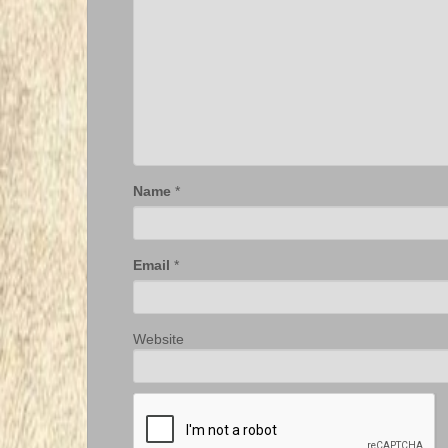
Name
*
Email
*
Website