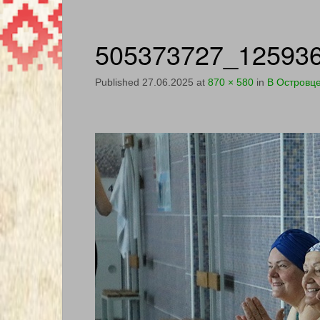
505373727_12593
Published
27.06.2025
at
870 × 580
in
В Островц