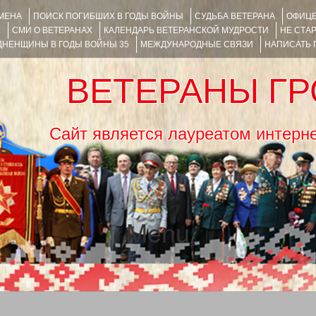
ИМЕНА
ПОИСК ПОГИБШИХ В ГОДЫ ВОЙНЫ
СУДЬБА ВЕТЕРАНА
ОФИЦЕ
Я
СМИ О ВЕТЕРАНАХ
КАЛЕНДАРЬ ВЕТЕРАНСКОЙ МУДРОСТИ
НЕ СТА
НЕНЩИНЫ В ГОДЫ ВОЙНЫ 35
МЕЖДУНАРОДНЫЕ СВЯЗИ
НАПИСАТЬ
ВЕТЕРАНЫ Г
Сайт является лауреатом ин
Menu
SKIP TO CONTENT