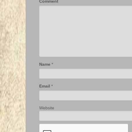
Comment
Name
*
Email
*
Website