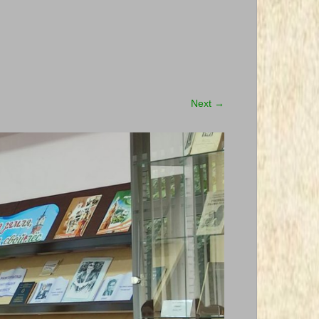
Next
→