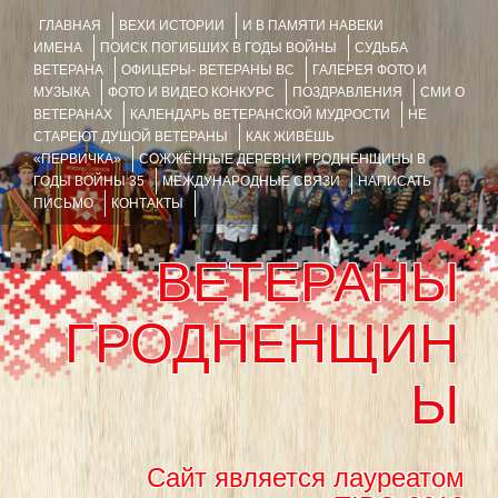
ГЛАВНАЯ
ВЕХИ ИСТОРИИ
И В ПАМЯТИ НАВЕКИ
ИМЕНА
ПОИСК ПОГИБШИХ В ГОДЫ ВОЙНЫ
СУДЬБА
ВЕТЕРАНА
ОФИЦЕРЫ- ВЕТЕРАНЫ ВС
ГАЛЕРЕЯ ФОТО И
МУЗЫКА
ФОТО И ВИДЕО КОНКУРС
ПОЗДРАВЛЕНИЯ
СМИ О
ВЕТЕРАНАХ
КАЛЕНДАРЬ ВЕТЕРАНСКОЙ МУДРОСТИ
НЕ
СТАРЕЮТ ДУШОЙ ВЕТЕРАНЫ
КАК ЖИВЁШЬ
«ПЕРВИЧКА»
СОЖЖЁННЫЕ ДЕРЕВНИ ГРОДНЕНЩИНЫ В
ГОДЫ ВОЙНЫ 35
МЕЖДУНАРОДНЫЕ СВЯЗИ
НАПИСАТЬ
ПИСЬМО
КОНТАКТЫ
ВЕТЕРАНЫ
ГРОДНЕНЩИН
Ы
Сайт является лауреатом