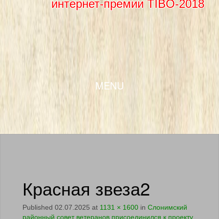
интернет-премии TIBO-2018
SKIP TO CONTENT
MENU
Красная звеза2
Published
02.07.2025
at
1131 × 1600
in
Слонимский
районный совет ветеранов присоединился к проекту