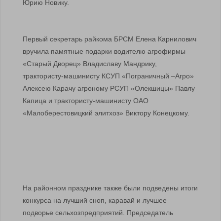
Юрию Новику.
Первый секретарь райкома БРСМ Елена Карнилович
вручила памятные подарки водителю агрофирмы
«Старый Дворец» Владиславу Мандрику,
трактористу-машинисту КСУП «Пограничный –Агро»
Алексею Карачу агроному РСУП «Олекшицы» Павлу
Капица и трактористу-машинисту ОАО
«Малоберестовицкий элитхоз» Виктору Конецкому.
На районном празднике также были подведены итоги
конкурса на лучший сноп, каравай и лучшее
подворье сельхозпредприятий. Председатель