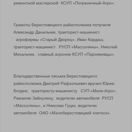
ремонтной мастерской КСУП «Пограничный-Агро».
Грамоты Берестовицкого райисполкома получили
Александр Данильчик, тракторист-машинист
агрофирмы «Старый Дворец», Иван Кардаш,
тракторист-машинист РУСП «Массоляны», Николай
Михальчик, главный агроном КСУП «Пархимовцы».
Благодарственные письма Берестовицкого
райисполкома Дмитрий Рафаэльевич вручил Юрию
Богдею, трактористу-машинисту СУП «Милк-Агро»,
Рамзилю Зайнулину, водителю автомобиля РУСП
«Массоляны», и Николаю Гуцко, водителю
автомобиля ОАО «Малоберестовицкий элитхоз».