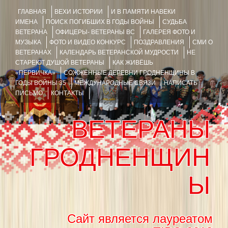
ГЛАВНАЯ
ВЕХИ ИСТОРИИ
И В ПАМЯТИ НАВЕКИ
ИМЕНА
ПОИСК ПОГИБШИХ В ГОДЫ ВОЙНЫ
СУДЬБА
ВЕТЕРАНА
ОФИЦЕРЫ- ВЕТЕРАНЫ ВС
ГАЛЕРЕЯ ФОТО И
МУЗЫКА
ФОТО И ВИДЕО КОНКУРС
ПОЗДРАВЛЕНИЯ
СМИ О
ВЕТЕРАНАХ
КАЛЕНДАРЬ ВЕТЕРАНСКОЙ МУДРОСТИ
НЕ
СТАРЕЮТ ДУШОЙ ВЕТЕРАНЫ
КАК ЖИВЁШЬ
«ПЕРВИЧКА»
СОЖЖЁННЫЕ ДЕРЕВНИ ГРОДНЕНЩИНЫ В
ГОДЫ ВОЙНЫ 35
МЕЖДУНАРОДНЫЕ СВЯЗИ
НАПИСАТЬ
ПИСЬМО
КОНТАКТЫ
ВЕТЕРАНЫ
ГРОДНЕНЩИН
Ы
Сайт является лауреатом