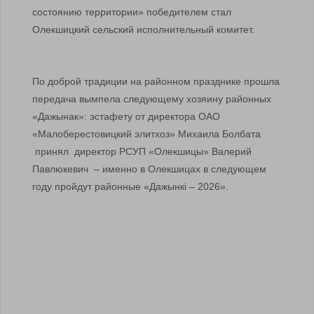
состоянию территории» победителем стал
Олекшицкий сельский исполнительный комитет.
По доброй традиции на районном празднике прошла
передача вымпела следующему хозяину районных
«Дажынак»: эстафету от директора ОАО
«Малоберестовицкий элитхоз» Михаила Болбата
принял директор РСУП «Олекшицы» Валерий
Павлюкевич – именно в Олекшицах в следующем
году пройдут районные «Дажынкi – 2026».