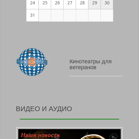
24
25
26
27
28
29
30
31
Кинотеатры для
ветеранов
ВИДЕО И АУДИО