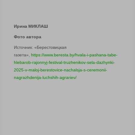
Ирина МИКЛАШ
Фото автора
Источник: «Берестовицкая
газета»,
https://www.beresta.by/hvala-i-pashana-tabe-
hlebarob-rajonnyj-festival-truzhenikov-sela-dazhynki-
2025-v-maloj-berestovice-nachalsja-s-ceremonii-
nagrazhdenija-luchshih-agrariev/