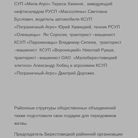
СУП «Милк-Агро» Тереса Хаменя, заведующий
нефтескладом РУСП «Массоляны» Светлана
Буслович, водитель автомобиля КСУП
«Пограничный-Агро» Юрий Хамицкий, техник РСУП
«Олекшицы» Ян Соросек, тракторист –машинист
КСУП «Пархимовцы» Владимир Сепеев, тракторист
–машинист КСУП «Воронецкий» Николай Рукша,
тракторист –машинист ОАО «Малоберестовицкий
элитхоз» Александр Хобец и агрохимик КСУП
«Пограничный-Агро» Дмитрий Дорожко.
Районные структуры общественных объединений
также подготовили свои подарки для передовиков
жатвы.
Председатель Берестовицкой районной организации