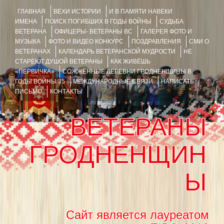
ГЛАВНАЯ
ВЕХИ ИСТОРИИ
И В ПАМЯТИ НАВЕКИ
ИМЕНА
ПОИСК ПОГИБШИХ В ГОДЫ ВОЙНЫ
СУДЬБА
ВЕТЕРАНА
ОФИЦЕРЫ- ВЕТЕРАНЫ ВС
ГАЛЕРЕЯ ФОТО И
МУЗЫКА
ФОТО И ВИДЕО КОНКУРС
ПОЗДРАВЛЕНИЯ
СМИ О
ВЕТЕРАНАХ
КАЛЕНДАРЬ ВЕТЕРАНСКОЙ МУДРОСТИ
НЕ
СТАРЕЮТ ДУШОЙ ВЕТЕРАНЫ
КАК ЖИВЁШЬ
«ПЕРВИЧКА»
СОЖЖЁННЫЕ ДЕРЕВНИ ГРОДНЕНЩИНЫ В
ГОДЫ ВОЙНЫ 35
МЕЖДУНАРОДНЫЕ СВЯЗИ
НАПИСАТЬ
ПИСЬМО
КОНТАКТЫ
ВЕТЕРАНЫ
ГРОДНЕНЩИН
Ы
Сайт является лауреатом