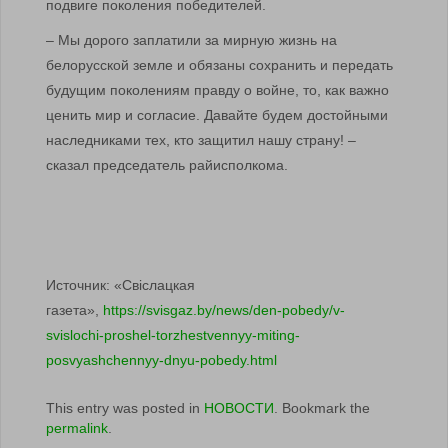
подвиге поколения победителей.
– Мы дорого заплатили за мирную жизнь на
белорусской земле и обязаны сохранить и передать
будущим поколениям правду о войне, то, как важно
ценить мир и согласие. Давайте будем достойными
наследниками тех, кто защитил нашу страну! –
сказал председатель райисполкома.
Источник: «Свiслацкая
газета»,
https://svisgaz.by/news/den-pobedy/v-
svislochi-proshel-torzhestvennyy-miting-
posvyashchennyy-dnyu-pobedy.html
This entry was posted in
НОВОСТИ
. Bookmark the
permalink
.