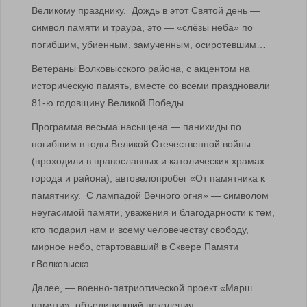
Великому празднику. Дождь в этот Святой день —
символ памяти и траура, это — «слёзы неба» по
погибшим, убиенным, замученным, осиротевшим…
Ветераны Волковысского района, с акцентом на
историческую память, вместе со всеми праздновали
81-ю годовщину Великой Победы.
Программа весьма насыщена — панихиды по
погибшим в годы Великой Отечественной войны
(проходили в православных и католических храмах
города и района), автовелопробег «От памятника к
памятнику. С лампадой Вечного огня» — символом
неугасимой памяти, уважения и благодарности к тем,
кто подарил нам и всему человечеству свободу,
мирное небо, стартовавший в Сквере Памяти
г.Волковыска.
Далее, — военно-патриотической проект «Марш
памяти», объединивший поколения.