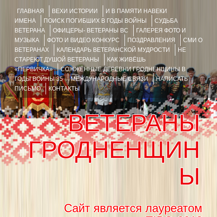
ГЛАВНАЯ
ВЕХИ ИСТОРИИ
И В ПАМЯТИ НАВЕКИ
ИМЕНА
ПОИСК ПОГИБШИХ В ГОДЫ ВОЙНЫ
СУДЬБА
ВЕТЕРАНА
ОФИЦЕРЫ- ВЕТЕРАНЫ ВС
ГАЛЕРЕЯ ФОТО И
МУЗЫКА
ФОТО И ВИДЕО КОНКУРС
ПОЗДРАВЛЕНИЯ
СМИ О
ВЕТЕРАНАХ
КАЛЕНДАРЬ ВЕТЕРАНСКОЙ МУДРОСТИ
НЕ
СТАРЕЮТ ДУШОЙ ВЕТЕРАНЫ
КАК ЖИВЁШЬ
«ПЕРВИЧКА»
СОЖЖЁННЫЕ ДЕРЕВНИ ГРОДНЕНЩИНЫ В
ГОДЫ ВОЙНЫ 35
МЕЖДУНАРОДНЫЕ СВЯЗИ
НАПИСАТЬ
ПИСЬМО
КОНТАКТЫ
ВЕТЕРАНЫ
ГРОДНЕНЩИН
Ы
Сайт является лауреатом