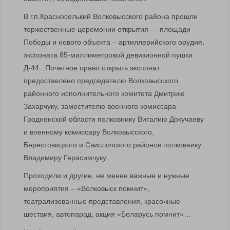
В г.п.Красноселький Волковысского района прошли
торжественные церемонии открытия — площади
Победы и нового объекта – артиллерийского орудия,
экспоната 85-миллиметровой девизионной пушки
Д-44. Почетное право открыть экспонат
предоставлено председателю Волковысского
районного исполнительного комитета Дмитрию
Захарчуку, заместителю военного комиссара
Гродненской области полковнику Виталию Докучаеву
и военному комиссару Волковысского,
Берестовицкого и Свислочского районов полковнику
Владимиру Герасимчуку.
Проходили и другие, не менее важные и нужные
мероприятия – «Волковыск помнит»,
театрализованные представления, красочные
шествия, автопарад, акция «Беларусь помнит»…