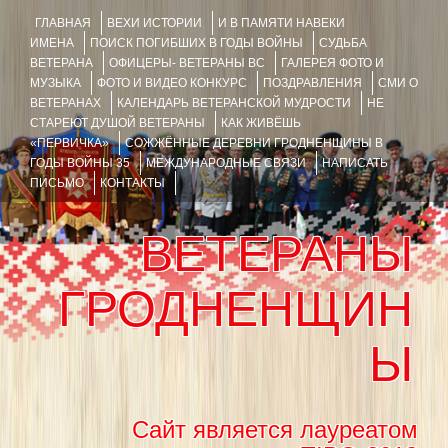
ГЛАВНАЯ
ВЕХИ ИСТОРИИ
И В ПАМЯТИ НАВЕКИ
ИМЕНА
ПОИСК ПОГИБШИХ В ГОДЫ ВОЙНЫ
СУДЬБА
ВЕТЕРАНА
ОФИЦЕРЫ- ВЕТЕРАНЫ ВС
ГАЛЕРЕЯ ФОТО И
МУЗЫКА
ФОТО И ВИДЕО КОНКУРС
ПОЗДРАВЛЕНИЯ
СМИ О
ВЕТЕРАНАХ
КАЛЕНДАРЬ ВЕТЕРАНСКОЙ МУДРОСТИ
НЕ
СТАРЕЮТ ДУШОЙ ВЕТЕРАНЫ
КАК ЖИВЁШЬ
«ПЕРВИЧКА»
СОЖЖЁННЫЕ ДЕРЕВНИ ГРОДНЕНЩИНЫ В
ГОДЫ ВОЙНЫ 35
МЕЖДУНАРОДНЫЕ СВЯЗИ
НАПИСАТЬ
ПИСЬМО
КОНТАКТЫ
ВЕТЕРАНЫ
ГРОДНЕНЩИН
Ы
Сайт является лауреатом