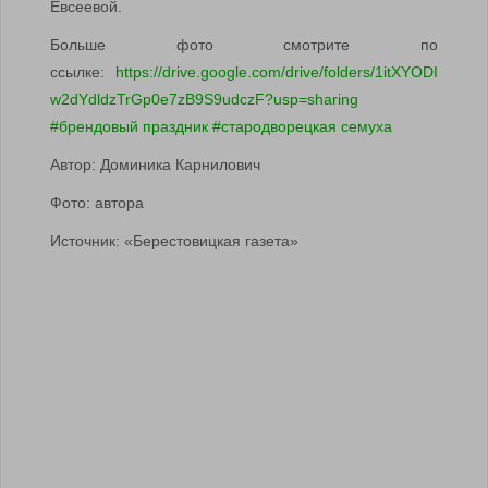
Евсеевой.
Больше фото смотрите по
ссылке:
https://drive.google.com/drive/folders/1itXYODI
w2dYdldzTrGp0e7zB9S9udczF?usp=sharing
#брендовый праздник #стародворецкая семуха
Автор: Доминика Карнилович
Фото: автора
Источник: «Берестовицкая газета»