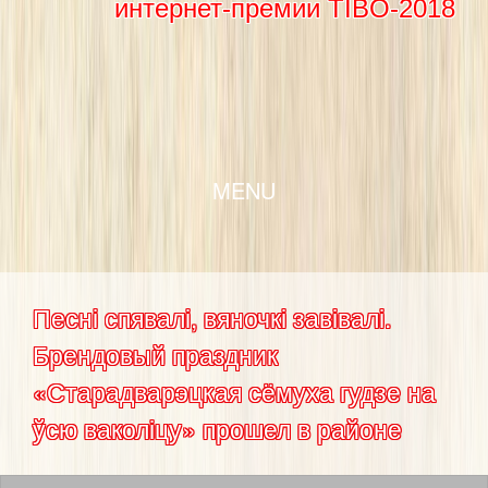
интернет-премии TIBO-2018
SKIP TO CONTENT
MENU
Песні спявалі, вяночкі завівалі.
Брендовый праздник
«Старадварэцкая сёмуха гудзе на
ўсю ваколіцу» прошел в районе