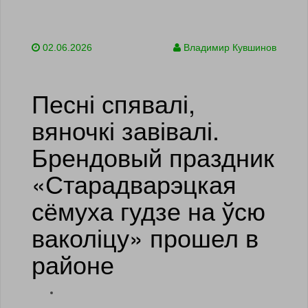
02.06.2026
Владимир Кувшинов
Песні спявалі,
вяночкі завівалі.
Брендовый праздник
«Старадварэцкая
сёмуха гудзе на ўсю
ваколіцу» прошел в
районе