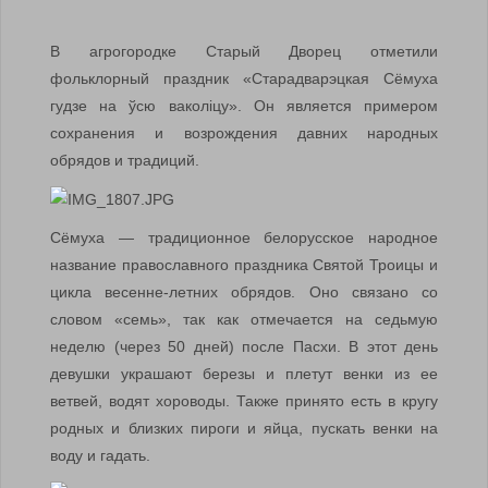
В агрогородке Старый Дворец отметили
фольклорный праздник «Старадварэцкая Сёмуха
гудзе на ўсю ваколіцу». Он является примером
сохранения и возрождения давних народных
обрядов и традиций.
Сёмуха — традиционное белорусское народное
название православного праздника Святой Троицы и
цикла весенне-летних обрядов. Оно связано со
словом «семь», так как отмечается на седьмую
неделю (через 50 дней) после Пасхи. В этот день
девушки украшают березы и плетут венки из ее
ветвей, водят хороводы. Также принято есть в кругу
родных и близких пироги и яйца, пускать венки на
воду и гадать.