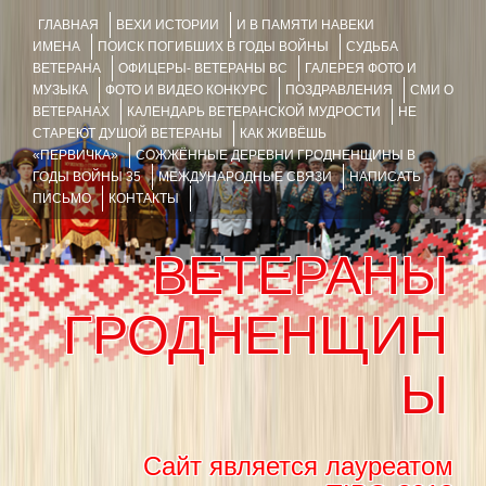
ГЛАВНАЯ
ВЕХИ ИСТОРИИ
И В ПАМЯТИ НАВЕКИ
ИМЕНА
ПОИСК ПОГИБШИХ В ГОДЫ ВОЙНЫ
СУДЬБА
ВЕТЕРАНА
ОФИЦЕРЫ- ВЕТЕРАНЫ ВС
ГАЛЕРЕЯ ФОТО И
МУЗЫКА
ФОТО И ВИДЕО КОНКУРС
ПОЗДРАВЛЕНИЯ
СМИ О
ВЕТЕРАНАХ
КАЛЕНДАРЬ ВЕТЕРАНСКОЙ МУДРОСТИ
НЕ
СТАРЕЮТ ДУШОЙ ВЕТЕРАНЫ
КАК ЖИВЁШЬ
«ПЕРВИЧКА»
СОЖЖЁННЫЕ ДЕРЕВНИ ГРОДНЕНЩИНЫ В
ГОДЫ ВОЙНЫ 35
МЕЖДУНАРОДНЫЕ СВЯЗИ
НАПИСАТЬ
ПИСЬМО
КОНТАКТЫ
ВЕТЕРАНЫ
ГРОДНЕНЩИН
Ы
Сайт является лауреатом