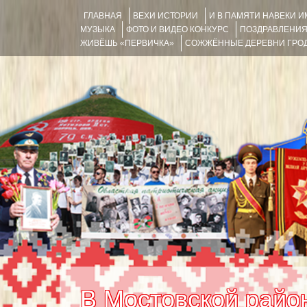
ГЛАВНАЯ
ВЕХИ ИСТОРИИ
И В ПАМЯТИ НАВЕКИ 
МУЗЫКА
ФОТО И ВИДЕО КОНКУРС
ПОЗДРАВЛЕНИ
ЖИВЁШЬ «ПЕРВИЧКА»
СОЖЖЁННЫЕ ДЕРЕВНИ ГРОД
В Мостовской райо