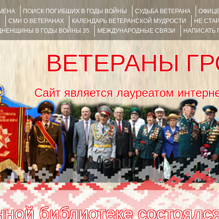
ИМЕНА
ПОИСК ПОГИБШИХ В ГОДЫ ВОЙНЫ
СУДЬБА ВЕТЕРАНА
ОФИЦЕ
Я
СМИ О ВЕТЕРАНАХ
КАЛЕНДАРЬ ВЕТЕРАНСКОЙ МУДРОСТИ
НЕ СТА
НЕНЩИНЫ В ГОДЫ ВОЙНЫ 35
МЕЖДУНАРОДНЫЕ СВЯЗИ
НАПИСАТЬ
ВЕТЕРАНЫ Г
Сайт является лауреатом ин
Menu
SKIP TO CONTENT
нной библиотеке состоялся