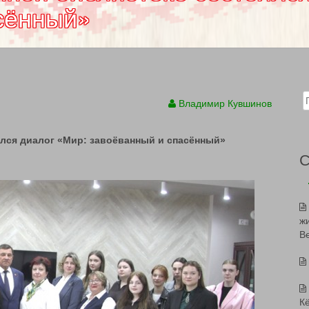
сённый»
Sear
Владимир Кувшинов
лся диалог «Мир: завоёванный и спасённый»
ж
В
К