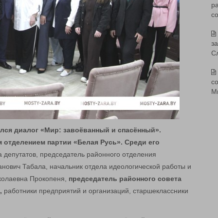
р
с
з
С
со
М
лся диалог «Мир: завоёванный и спасённый».
отделением партии «Белая Русь». Среди его
 депутатов, председатель районного отделения
нович Табала, начальник отдела идеологической работы и
колаевна Прокопеня,
председатель районного совета
,
работники предприятий и организаций, старшеклассники