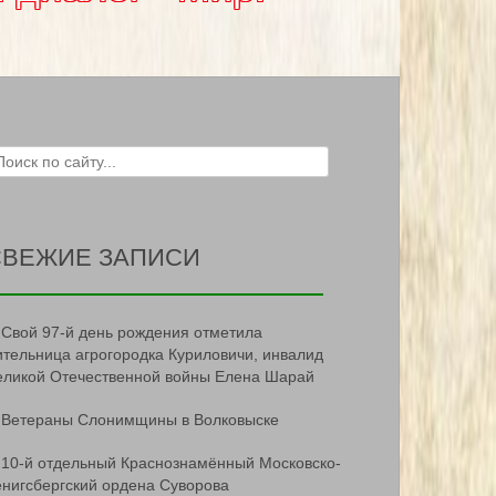
ch for:
СВЕЖИЕ ЗАПИСИ
Свой 97-й день рождения отметила
ительница агрогородка Куриловичи, инвалид
еликой Отечественной войны Елена Шарай
Ветераны Слонимщины в Волковыске
10-й отдельный Краснознамённый Московско-
ёнигсбергский ордена Суворова