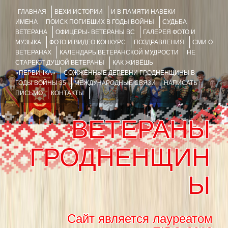
ГЛАВНАЯ
ВЕХИ ИСТОРИИ
И В ПАМЯТИ НАВЕКИ
ИМЕНА
ПОИСК ПОГИБШИХ В ГОДЫ ВОЙНЫ
СУДЬБА
ВЕТЕРАНА
ОФИЦЕРЫ- ВЕТЕРАНЫ ВС
ГАЛЕРЕЯ ФОТО И
МУЗЫКА
ФОТО И ВИДЕО КОНКУРС
ПОЗДРАВЛЕНИЯ
СМИ О
ВЕТЕРАНАХ
КАЛЕНДАРЬ ВЕТЕРАНСКОЙ МУДРОСТИ
НЕ
СТАРЕЮТ ДУШОЙ ВЕТЕРАНЫ
КАК ЖИВЁШЬ
«ПЕРВИЧКА»
СОЖЖЁННЫЕ ДЕРЕВНИ ГРОДНЕНЩИНЫ В
ГОДЫ ВОЙНЫ 35
МЕЖДУНАРОДНЫЕ СВЯЗИ
НАПИСАТЬ
ПИСЬМО
КОНТАКТЫ
ВЕТЕРАНЫ
ГРОДНЕНЩИН
Ы
Сайт является лауреатом