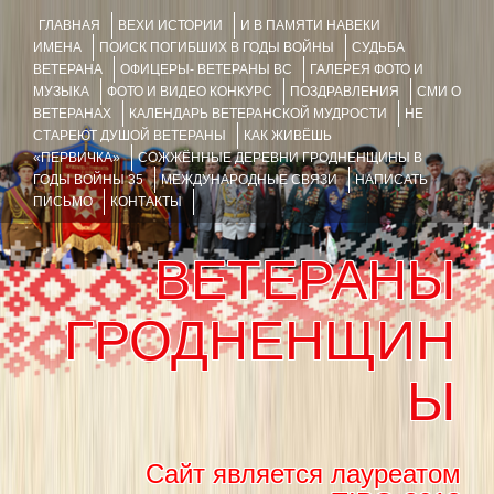
ГЛАВНАЯ
ВЕХИ ИСТОРИИ
И В ПАМЯТИ НАВЕКИ
ИМЕНА
ПОИСК ПОГИБШИХ В ГОДЫ ВОЙНЫ
СУДЬБА
ВЕТЕРАНА
ОФИЦЕРЫ- ВЕТЕРАНЫ ВС
ГАЛЕРЕЯ ФОТО И
МУЗЫКА
ФОТО И ВИДЕО КОНКУРС
ПОЗДРАВЛЕНИЯ
СМИ О
ВЕТЕРАНАХ
КАЛЕНДАРЬ ВЕТЕРАНСКОЙ МУДРОСТИ
НЕ
СТАРЕЮТ ДУШОЙ ВЕТЕРАНЫ
КАК ЖИВЁШЬ
«ПЕРВИЧКА»
СОЖЖЁННЫЕ ДЕРЕВНИ ГРОДНЕНЩИНЫ В
ГОДЫ ВОЙНЫ 35
МЕЖДУНАРОДНЫЕ СВЯЗИ
НАПИСАТЬ
ПИСЬМО
КОНТАКТЫ
ВЕТЕРАНЫ
ГРОДНЕНЩИН
Ы
Сайт является лауреатом