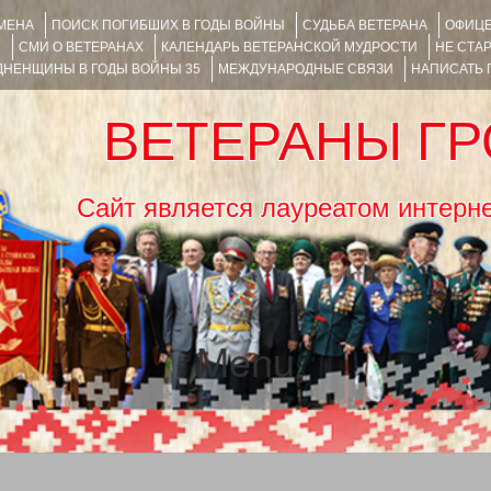
ИМЕНА
ПОИСК ПОГИБШИХ В ГОДЫ ВОЙНЫ
СУДЬБА ВЕТЕРАНА
ОФИЦЕ
Я
СМИ О ВЕТЕРАНАХ
КАЛЕНДАРЬ ВЕТЕРАНСКОЙ МУДРОСТИ
НЕ СТА
НЕНЩИНЫ В ГОДЫ ВОЙНЫ 35
МЕЖДУНАРОДНЫЕ СВЯЗИ
НАПИСАТЬ
ВЕТЕРАНЫ Г
Сайт является лауреатом ин
Menu
SKIP TO CONTENT