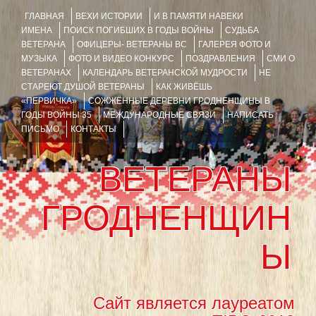
ГЛАВНАЯ
ВЕХИ ИСТОРИИ
И В ПАМЯТИ НАВЕКИ
ИМЕНА
ПОИСК ПОГИБШИХ В ГОДЫ ВОЙНЫ
СУДЬБА
ВЕТЕРАНА
ОФИЦЕРЫ- ВЕТЕРАНЫ ВС
ГАЛЕРЕЯ ФОТО И
МУЗЫКА
ФОТО И ВИДЕО КОНКУРС
ПОЗДРАВЛЕНИЯ
СМИ О
ВЕТЕРАНАХ
КАЛЕНДАРЬ ВЕТЕРАНСКОЙ МУДРОСТИ
НЕ
СТАРЕЮТ ДУШОЙ ВЕТЕРАНЫ
КАК ЖИВЁШЬ
«ПЕРВИЧКА»
СОЖЖЁННЫЕ ДЕРЕВНИ ГРОДНЕНЩИНЫ В
ГОДЫ ВОЙНЫ 35
МЕЖДУНАРОДНЫЕ СВЯЗИ
НАПИСАТЬ
ПИСЬМО
КОНТАКТЫ
ВЕТЕРАНЫ
ГРОДНЕНЩИН
Ы
Сайт является лауреатом