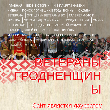
ГЛАВНАЯ
ВЕХИ ИСТОРИИ
И В ПАМЯТИ НАВЕКИ
ИМЕНА
ПОИСК ПОГИБШИХ В ГОДЫ ВОЙНЫ
СУДЬБА
ВЕТЕРАНА
ОФИЦЕРЫ- ВЕТЕРАНЫ ВС
ГАЛЕРЕЯ ФОТО И
МУЗЫКА
ФОТО И ВИДЕО КОНКУРС
ПОЗДРАВЛЕНИЯ
СМИ О
ВЕТЕРАНАХ
КАЛЕНДАРЬ ВЕТЕРАНСКОЙ МУДРОСТИ
НЕ
СТАРЕЮТ ДУШОЙ ВЕТЕРАНЫ
КАК ЖИВЁШЬ
«ПЕРВИЧКА»
СОЖЖЁННЫЕ ДЕРЕВНИ ГРОДНЕНЩИНЫ В
ГОДЫ ВОЙНЫ 35
МЕЖДУНАРОДНЫЕ СВЯЗИ
НАПИСАТЬ
ПИСЬМО
КОНТАКТЫ
ВЕТЕРАНЫ
ГРОДНЕНЩИН
Ы
Сайт является лауреатом