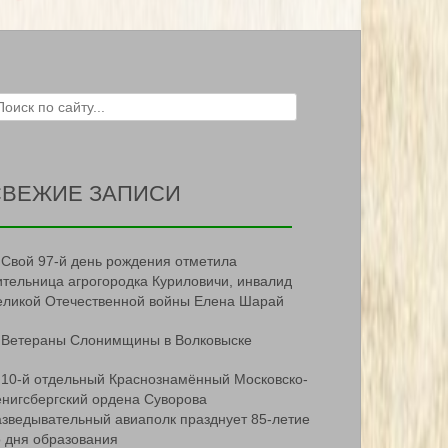
ch for:
СВЕЖИЕ ЗАПИСИ
Свой 97-й день рождения отметила
ительница агрогородка Куриловичи, инвалид
еликой Отечественной войны Елена Шарай
Ветераны Слонимщины в Волковыске
10-й отдельный Краснознамённый Московско-
ёнигсбергский ордена Суворова
азведывательный авиаполк празднует 85-летие
о дня образования