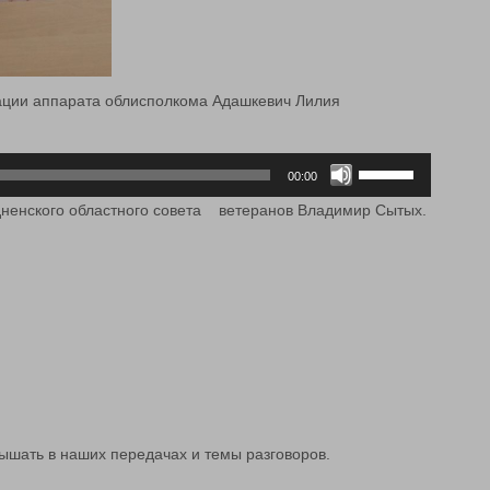
ации аппарата облисполкома Адашкевич Лилия
Используйте
00:00
клавиши
ненского областного совета ветеранов Владимир Сытых.
вверх/
вниз,
чтобы
увеличить
или
уменьшить
громкость.
е услышать в наших передачах и темы разговоров.