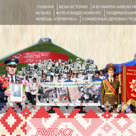
ГЛАВНАЯ
ВЕХИ ИСТОРИИ
И В ПАМЯТИ НАВЕКИ 
МУЗЫКА
ФОТО И ВИДЕО КОНКУРС
ПОЗДРАВЛЕНИ
ЖИВЁШЬ «ПЕРВИЧКА»
СОЖЖЁННЫЕ ДЕРЕВНИ ГРОД
АУДИО