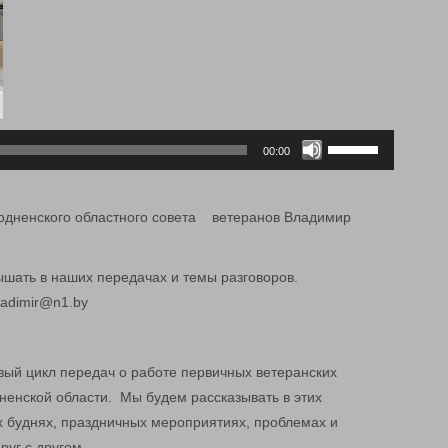
Используйте
00:00
клавиши
вверх/
вниз,
одненского областного совета ветеранов Владимир
чтобы
увеличить
 услышать в наших передачах и темы разговоров.
или
imir@n1.by
уменьшить
громкость.
ый цикл передач о работе первичных ветеранских
ненской области. Мы будем рассказывать в этих
 буднях, праздничных мероприятиях, проблемах и
руг с другом.