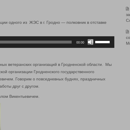
з
С
ции одного из ЖЭС в г. Гродно — полковник в отставке
со
Используйте
00:00
М
клавиши
вверх/
вниз,
ных ветеранских организаций в Гродненской области. Мы
чтобы
ской организации Гродненского государственного
увеличить
вичем. Говорим о повседневных буднях, праздничных
или
боты друг с другом.
уменьшить
лом Викентьевичем.
громкость.