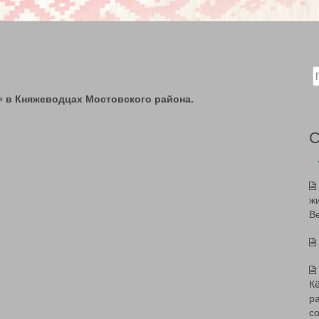
Sear
 в Княжеводцах Мостовского района.
ж
В
К
р
с