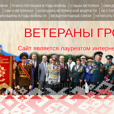
ИМЕНА
ПОИСК ПОГИБШИХ В ГОДЫ ВОЙНЫ
СУДЬБА ВЕТЕРАНА
ОФИЦЕ
Я
СМИ О ВЕТЕРАНАХ
КАЛЕНДАРЬ ВЕТЕРАНСКОЙ МУДРОСТИ
НЕ СТА
НЕНЩИНЫ В ГОДЫ ВОЙНЫ 35
МЕЖДУНАРОДНЫЕ СВЯЗИ
НАПИСАТЬ
ВЕТЕРАНЫ Г
Сайт является лауреатом ин
Menu
SKIP TO CONTENT