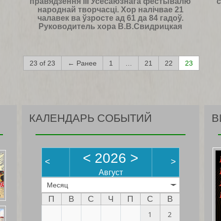
правядзення III Усесаюзнага фестывалю
с
народнай творчасці. Хор налічвае 21
чалавек ва ўзросте ад 61 да 84 гадоў.
Руководитель хора В.В.Свидрицкая
23 of 23
← Ранее
1
…
21
22
23
КАЛЕНДАРЬ СОБЫТИЙ
В
<
2026
>
<
>
Август
Месяц
П
В
С
Ч
П
С
В
1
2