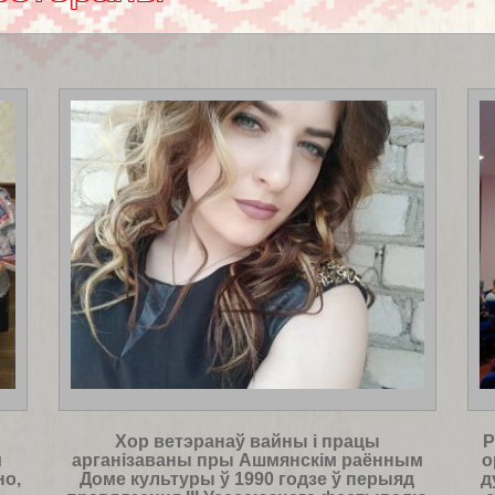
Хор ветэранаў вайны і працы
Р
й
арганізаваны пры Ашмянскім раённым
о
но,
Доме культуры ў 1990 годзе ў перыяд
д