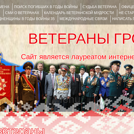
ИМЕНА
ПОИСК ПОГИБШИХ В ГОДЫ ВОЙНЫ
СУДЬБА ВЕТЕРАНА
ОФИЦЕ
Я
СМИ О ВЕТЕРАНАХ
КАЛЕНДАРЬ ВЕТЕРАНСКОЙ МУДРОСТИ
НЕ СТА
НЕНЩИНЫ В ГОДЫ ВОЙНЫ 35
МЕЖДУНАРОДНЫЕ СВЯЗИ
НАПИСАТЬ
ВЕТЕРАНЫ Г
Сайт является лауреатом ин
Menu
SKIP TO CONTENT
ветераны