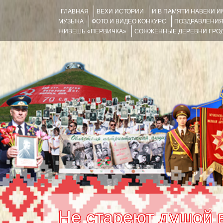
ГЛАВНАЯ
ВЕХИ ИСТОРИИ
И В ПАМЯТИ НАВЕКИ 
МУЗЫКА
ФОТО И ВИДЕО КОНКУРС
ПОЗДРАВЛЕНИ
ЖИВЁШЬ «ПЕРВИЧКА»
СОЖЖЁННЫЕ ДЕРЕВНИ ГРОД
Не стареют душой 