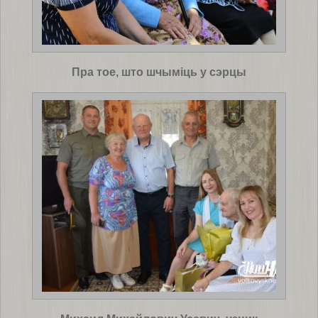
Пра тое, што шчыміць у сэрцы