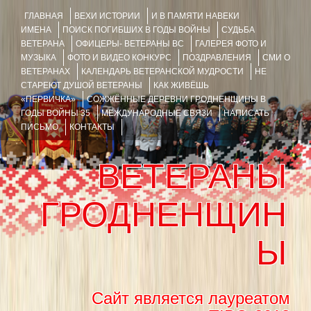
ГЛАВНАЯ
ВЕХИ ИСТОРИИ
И В ПАМЯТИ НАВЕКИ
ИМЕНА
ПОИСК ПОГИБШИХ В ГОДЫ ВОЙНЫ
СУДЬБА
ВЕТЕРАНА
ОФИЦЕРЫ- ВЕТЕРАНЫ ВС
ГАЛЕРЕЯ ФОТО И
МУЗЫКА
ФОТО И ВИДЕО КОНКУРС
ПОЗДРАВЛЕНИЯ
СМИ О
ВЕТЕРАНАХ
КАЛЕНДАРЬ ВЕТЕРАНСКОЙ МУДРОСТИ
НЕ
СТАРЕЮТ ДУШОЙ ВЕТЕРАНЫ
КАК ЖИВЁШЬ
«ПЕРВИЧКА»
СОЖЖЁННЫЕ ДЕРЕВНИ ГРОДНЕНЩИНЫ В
ГОДЫ ВОЙНЫ 35
МЕЖДУНАРОДНЫЕ СВЯЗИ
НАПИСАТЬ
ПИСЬМО
КОНТАКТЫ
ВЕТЕРАНЫ
ГРОДНЕНЩИН
Ы
Сайт является лауреатом