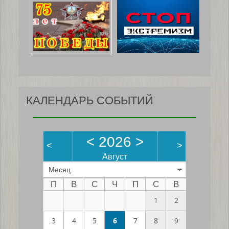
КАЛЕНДАРЬ СОБЫТИЙ
<
2026
>
<
>
Август
Месяц
П
В
С
Ч
П
С
В
1
2
3
4
5
6
7
8
9