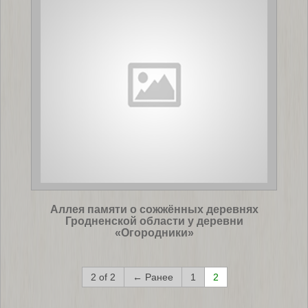
Аллея памяти о сожжённых деревнях
Гродненской области у деревни
«Огородники»
2 of 2
← Ранее
1
2