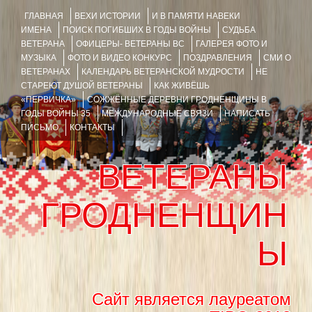
ГЛАВНАЯ
ВЕХИ ИСТОРИИ
И В ПАМЯТИ НАВЕКИ
ИМЕНА
ПОИСК ПОГИБШИХ В ГОДЫ ВОЙНЫ
СУДЬБА
ВЕТЕРАНА
ОФИЦЕРЫ- ВЕТЕРАНЫ ВС
ГАЛЕРЕЯ ФОТО И
МУЗЫКА
ФОТО И ВИДЕО КОНКУРС
ПОЗДРАВЛЕНИЯ
СМИ О
ВЕТЕРАНАХ
КАЛЕНДАРЬ ВЕТЕРАНСКОЙ МУДРОСТИ
НЕ
СТАРЕЮТ ДУШОЙ ВЕТЕРАНЫ
КАК ЖИВЁШЬ
«ПЕРВИЧКА»
СОЖЖЁННЫЕ ДЕРЕВНИ ГРОДНЕНЩИНЫ В
ГОДЫ ВОЙНЫ 35
МЕЖДУНАРОДНЫЕ СВЯЗИ
НАПИСАТЬ
ПИСЬМО
КОНТАКТЫ
ВЕТЕРАНЫ
ГРОДНЕНЩИН
Ы
Сайт является лауреатом