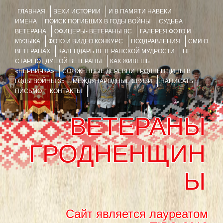
ГЛАВНАЯ
ВЕХИ ИСТОРИИ
И В ПАМЯТИ НАВЕКИ
ИМЕНА
ПОИСК ПОГИБШИХ В ГОДЫ ВОЙНЫ
СУДЬБА
ВЕТЕРАНА
ОФИЦЕРЫ- ВЕТЕРАНЫ ВС
ГАЛЕРЕЯ ФОТО И
МУЗЫКА
ФОТО И ВИДЕО КОНКУРС
ПОЗДРАВЛЕНИЯ
СМИ О
ВЕТЕРАНАХ
КАЛЕНДАРЬ ВЕТЕРАНСКОЙ МУДРОСТИ
НЕ
СТАРЕЮТ ДУШОЙ ВЕТЕРАНЫ
КАК ЖИВЁШЬ
«ПЕРВИЧКА»
СОЖЖЁННЫЕ ДЕРЕВНИ ГРОДНЕНЩИНЫ В
ГОДЫ ВОЙНЫ 35
МЕЖДУНАРОДНЫЕ СВЯЗИ
НАПИСАТЬ
ПИСЬМО
КОНТАКТЫ
ВЕТЕРАНЫ
ГРОДНЕНЩИН
Ы
Сайт является лауреатом