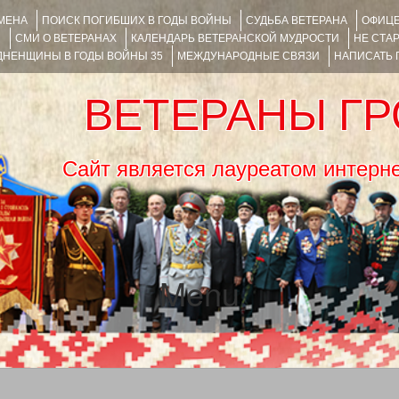
ИМЕНА
ПОИСК ПОГИБШИХ В ГОДЫ ВОЙНЫ
СУДЬБА ВЕТЕРАНА
ОФИЦЕ
Я
СМИ О ВЕТЕРАНАХ
КАЛЕНДАРЬ ВЕТЕРАНСКОЙ МУДРОСТИ
НЕ СТА
НЕНЩИНЫ В ГОДЫ ВОЙНЫ 35
МЕЖДУНАРОДНЫЕ СВЯЗИ
НАПИСАТЬ
ВЕТЕРАНЫ Г
Сайт является лауреатом ин
Menu
SKIP TO CONTENT