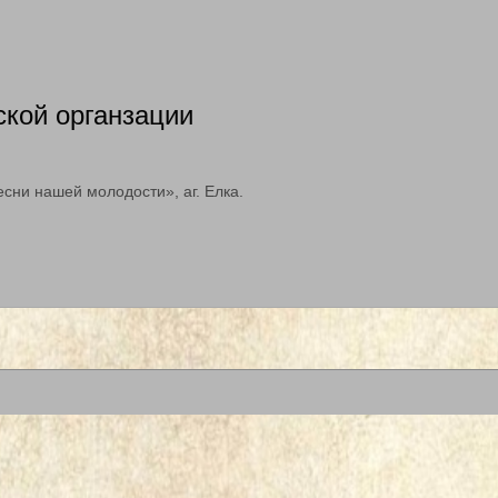
ской органзации
есни нашей молодости», аг. Елка.