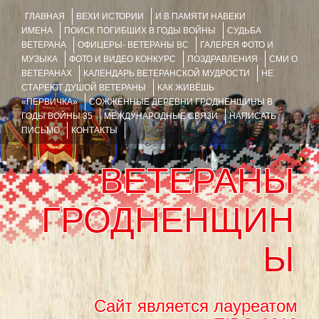
ГЛАВНАЯ
ВЕХИ ИСТОРИИ
И В ПАМЯТИ НАВЕКИ
ИМЕНА
ПОИСК ПОГИБШИХ В ГОДЫ ВОЙНЫ
СУДЬБА
ВЕТЕРАНА
ОФИЦЕРЫ- ВЕТЕРАНЫ ВС
ГАЛЕРЕЯ ФОТО И
МУЗЫКА
ФОТО И ВИДЕО КОНКУРС
ПОЗДРАВЛЕНИЯ
СМИ О
ВЕТЕРАНАХ
КАЛЕНДАРЬ ВЕТЕРАНСКОЙ МУДРОСТИ
НЕ
СТАРЕЮТ ДУШОЙ ВЕТЕРАНЫ
КАК ЖИВЁШЬ
«ПЕРВИЧКА»
СОЖЖЁННЫЕ ДЕРЕВНИ ГРОДНЕНЩИНЫ В
ГОДЫ ВОЙНЫ 35
МЕЖДУНАРОДНЫЕ СВЯЗИ
НАПИСАТЬ
ПИСЬМО
КОНТАКТЫ
ВЕТЕРАНЫ
ГРОДНЕНЩИН
Ы
Сайт является лауреатом