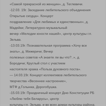
«Самой прекрасной из женщин», д. Теглевичи.
-12.03. 19г. Заседание любительского объединения
Открытые скпдца». Концерт
поздравление «Для любимых и единственных», д.
Мадейки; Литературно-музыкальный
вечер «Мелодии юности нашей», центр культуры г.п.
Зельва.
-13.03.19г. Познавательная программа «Хочу все
знать», д. Мижеричи; Вечер
полезных советов «А знаете ли вы что?..», д.
Бородичи; Круглый стол с участием
настоятеля храма «Польза духовного поста».
— 14.03.19г. Концерт коллективов любительского
творчества «Весеннее настроение»,
МТФ д.Голынка, Дорогобушка.
-15.03.19г. Праздничный концерт Дню Конституции РБ
«Люблю тебя Беларусь», центр
культуры г.п. Зельва, и во всех домах культуры района.