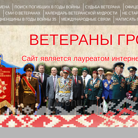
ИМЕНА
ПОИСК ПОГИБШИХ В ГОДЫ ВОЙНЫ
СУДЬБА ВЕТЕРАНА
ОФИЦЕ
Я
СМИ О ВЕТЕРАНАХ
КАЛЕНДАРЬ ВЕТЕРАНСКОЙ МУДРОСТИ
НЕ СТА
НЕНЩИНЫ В ГОДЫ ВОЙНЫ 35
МЕЖДУНАРОДНЫЕ СВЯЗИ
НАПИСАТЬ
ВЕТЕРАНЫ Г
Сайт является лауреатом ин
Menu
SKIP TO CONTENT