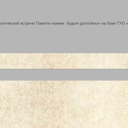
ематической встрече Памяти навеки будьте достойны» на базе ГУО