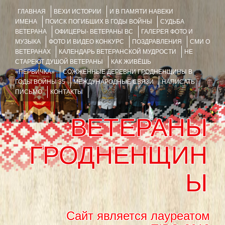
ГЛАВНАЯ
ВЕХИ ИСТОРИИ
И В ПАМЯТИ НАВЕКИ
ИМЕНА
ПОИСК ПОГИБШИХ В ГОДЫ ВОЙНЫ
СУДЬБА
ВЕТЕРАНА
ОФИЦЕРЫ- ВЕТЕРАНЫ ВС
ГАЛЕРЕЯ ФОТО И
МУЗЫКА
ФОТО И ВИДЕО КОНКУРС
ПОЗДРАВЛЕНИЯ
СМИ О
ВЕТЕРАНАХ
КАЛЕНДАРЬ ВЕТЕРАНСКОЙ МУДРОСТИ
НЕ
СТАРЕЮТ ДУШОЙ ВЕТЕРАНЫ
КАК ЖИВЁШЬ
«ПЕРВИЧКА»
СОЖЖЁННЫЕ ДЕРЕВНИ ГРОДНЕНЩИНЫ В
ГОДЫ ВОЙНЫ 35
МЕЖДУНАРОДНЫЕ СВЯЗИ
НАПИСАТЬ
ПИСЬМО
КОНТАКТЫ
ВЕТЕРАНЫ
ГРОДНЕНЩИН
Ы
Сайт является лауреатом