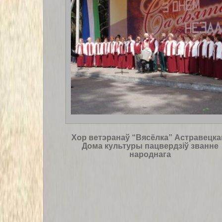
Хор ветэранаў “Вясёлка” Астравецка
Дома культуры пацвердзіў званне
народнага