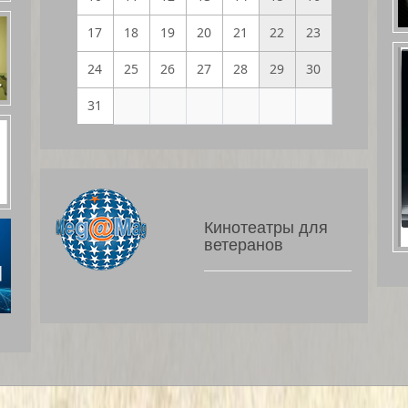
17
18
19
20
21
22
23
24
25
26
27
28
29
30
31
Кинотеатры для
ветеранов