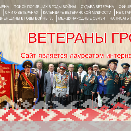
ИМЕНА
ПОИСК ПОГИБШИХ В ГОДЫ ВОЙНЫ
СУДЬБА ВЕТЕРАНА
ОФИЦЕ
Я
СМИ О ВЕТЕРАНАХ
КАЛЕНДАРЬ ВЕТЕРАНСКОЙ МУДРОСТИ
НЕ СТА
НЕНЩИНЫ В ГОДЫ ВОЙНЫ 35
МЕЖДУНАРОДНЫЕ СВЯЗИ
НАПИСАТЬ
ВЕТЕРАНЫ Г
Сайт является лауреатом ин
Menu
SKIP TO CONTENT