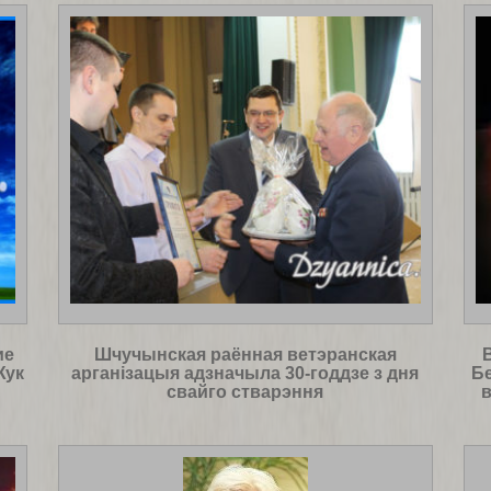
ие
Шчучынская раённая ветэранская
Жук
арганізацыя адзначыла 30-годдзе з дня
Бе
свайго стварэння
в