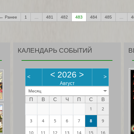
← Ранее
1
…
481
482
483
484
485
…
4
КАЛЕНДАРЬ СОБЫТИЙ
В
<
2026
>
<
>
Август
Месяц
П
В
С
Ч
П
С
В
1
2
3
4
5
6
7
8
9
10
11
12
13
14
15
16