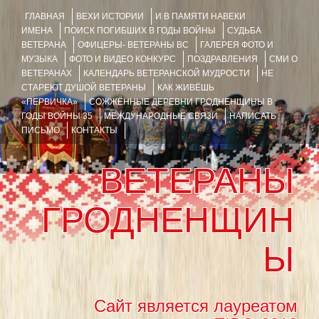
ГЛАВНАЯ
ВЕХИ ИСТОРИИ
И В ПАМЯТИ НАВЕКИ
ИМЕНА
ПОИСК ПОГИБШИХ В ГОДЫ ВОЙНЫ
СУДЬБА
ВЕТЕРАНА
ОФИЦЕРЫ- ВЕТЕРАНЫ ВС
ГАЛЕРЕЯ ФОТО И
МУЗЫКА
ФОТО И ВИДЕО КОНКУРС
ПОЗДРАВЛЕНИЯ
СМИ О
ВЕТЕРАНАХ
КАЛЕНДАРЬ ВЕТЕРАНСКОЙ МУДРОСТИ
НЕ
СТАРЕЮТ ДУШОЙ ВЕТЕРАНЫ
КАК ЖИВЁШЬ
«ПЕРВИЧКА»
СОЖЖЁННЫЕ ДЕРЕВНИ ГРОДНЕНЩИНЫ В
ГОДЫ ВОЙНЫ 35
МЕЖДУНАРОДНЫЕ СВЯЗИ
НАПИСАТЬ
ПИСЬМО
КОНТАКТЫ
ВЕТЕРАНЫ
ГРОДНЕНЩИН
Ы
Сайт является лауреатом