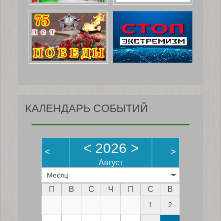
КАЛЕНДАРЬ СОБЫТИЙ
<
2026
>
<
>
Август
Месяц
П
В
С
Ч
П
С
В
1
2