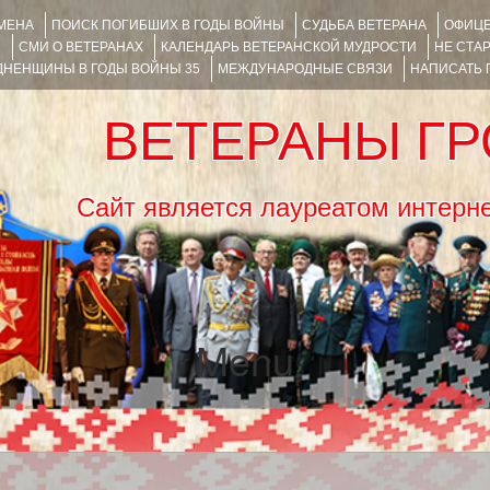
ИМЕНА
ПОИСК ПОГИБШИХ В ГОДЫ ВОЙНЫ
СУДЬБА ВЕТЕРАНА
ОФИЦЕ
Я
СМИ О ВЕТЕРАНАХ
КАЛЕНДАРЬ ВЕТЕРАНСКОЙ МУДРОСТИ
НЕ СТА
НЕНЩИНЫ В ГОДЫ ВОЙНЫ 35
МЕЖДУНАРОДНЫЕ СВЯЗИ
НАПИСАТЬ
ВЕТЕРАНЫ Г
Сайт является лауреатом ин
Menu
SKIP TO CONTENT