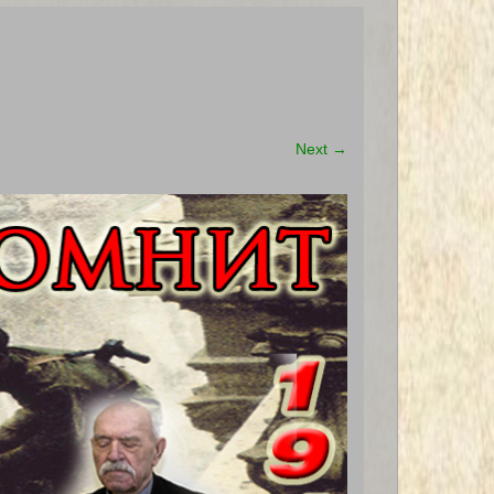
Next
→