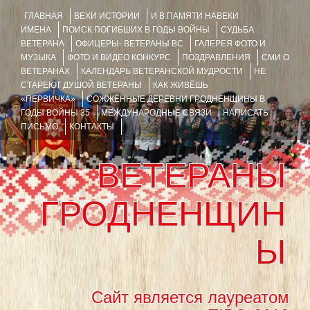
ГЛАВНАЯ
ВЕХИ ИСТОРИИ
И В ПАМЯТИ НАВЕКИ
ИМЕНА
ПОИСК ПОГИБШИХ В ГОДЫ ВОЙНЫ
СУДЬБА
ВЕТЕРАНА
ОФИЦЕРЫ- ВЕТЕРАНЫ ВС
ГАЛЕРЕЯ ФОТО И
МУЗЫКА
ФОТО И ВИДЕО КОНКУРС
ПОЗДРАВЛЕНИЯ
СМИ О
ВЕТЕРАНАХ
КАЛЕНДАРЬ ВЕТЕРАНСКОЙ МУДРОСТИ
НЕ
СТАРЕЮТ ДУШОЙ ВЕТЕРАНЫ
КАК ЖИВЁШЬ
«ПЕРВИЧКА»
СОЖЖЁННЫЕ ДЕРЕВНИ ГРОДНЕНЩИНЫ В
ГОДЫ ВОЙНЫ 35
МЕЖДУНАРОДНЫЕ СВЯЗИ
НАПИСАТЬ
ПИСЬМО
КОНТАКТЫ
ВЕТЕРАНЫ
ГРОДНЕНЩИН
Ы
Сайт является лауреатом