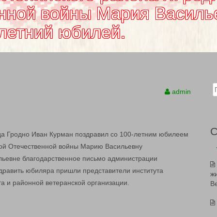
нной войны Мария Василь
-летний юбилей.
Sear
admin
да Гродно Иван Курман поздравил со 100-летним юбилеем
кой Отечественной войны Марию Васильевну
льевне благодарственное письмо администрации
здравить юбиляра пришли представители института
ж
а и районной ветеранской организации.
В