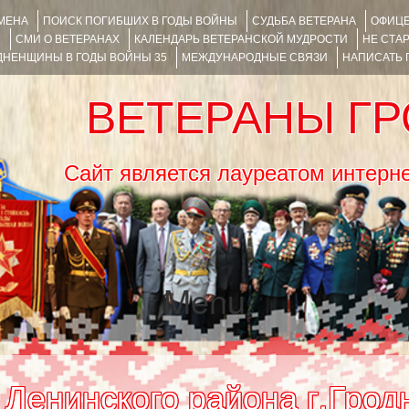
ИМЕНА
ПОИСК ПОГИБШИХ В ГОДЫ ВОЙНЫ
СУДЬБА ВЕТЕРАНА
ОФИЦЕ
Я
СМИ О ВЕТЕРАНАХ
КАЛЕНДАРЬ ВЕТЕРАНСКОЙ МУДРОСТИ
НЕ СТА
НЕНЩИНЫ В ГОДЫ ВОЙНЫ 35
МЕЖДУНАРОДНЫЕ СВЯЗИ
НАПИСАТЬ
ВЕТЕРАНЫ Г
Сайт является лауреатом ин
Menu
SKIP TO CONTENT
Ленинского района г.Грод