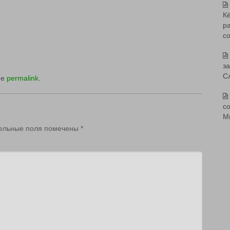
К
р
с
з
С
he
permalink
.
со
М
ельные поля помечены
*