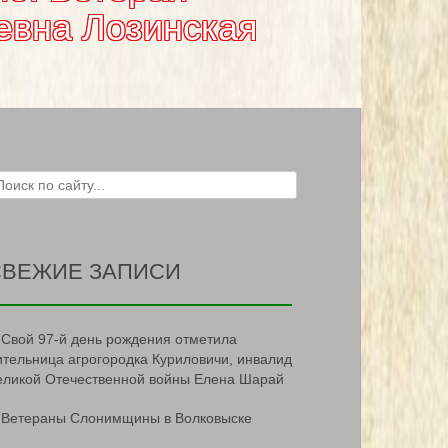
евна Лозинская
ch for:
СВЕЖИЕ ЗАПИСИ
Свой 97-й день рождения отметила
ительница агрогородка Куриловичи, инвалид
еликой Отечественной войны Елена Шарай
Ветераны Слонимщины в Волковыске