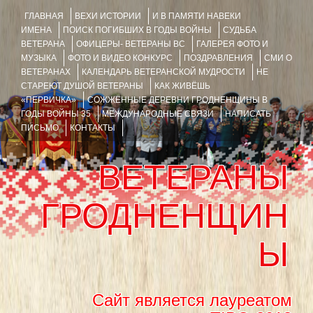
ГЛАВНАЯ
ВЕХИ ИСТОРИИ
И В ПАМЯТИ НАВЕКИ
ИМЕНА
ПОИСК ПОГИБШИХ В ГОДЫ ВОЙНЫ
СУДЬБА
ВЕТЕРАНА
ОФИЦЕРЫ- ВЕТЕРАНЫ ВС
ГАЛЕРЕЯ ФОТО И
МУЗЫКА
ФОТО И ВИДЕО КОНКУРС
ПОЗДРАВЛЕНИЯ
СМИ О
ВЕТЕРАНАХ
КАЛЕНДАРЬ ВЕТЕРАНСКОЙ МУДРОСТИ
НЕ
СТАРЕЮТ ДУШОЙ ВЕТЕРАНЫ
КАК ЖИВЁШЬ
«ПЕРВИЧКА»
СОЖЖЁННЫЕ ДЕРЕВНИ ГРОДНЕНЩИНЫ В
ГОДЫ ВОЙНЫ 35
МЕЖДУНАРОДНЫЕ СВЯЗИ
НАПИСАТЬ
ПИСЬМО
КОНТАКТЫ
ВЕТЕРАНЫ
ГРОДНЕНЩИН
Ы
Сайт является лауреатом