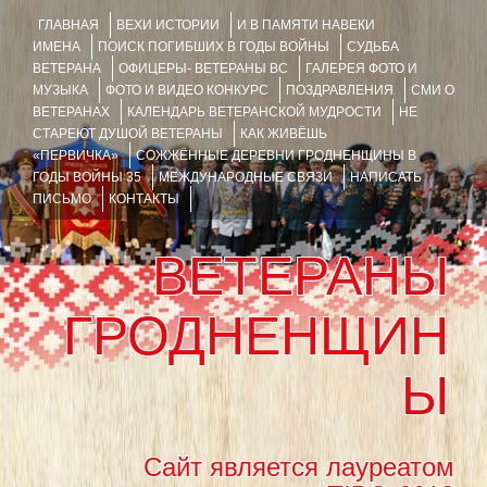
ГЛАВНАЯ
ВЕХИ ИСТОРИИ
И В ПАМЯТИ НАВЕКИ
ИМЕНА
ПОИСК ПОГИБШИХ В ГОДЫ ВОЙНЫ
СУДЬБА
ВЕТЕРАНА
ОФИЦЕРЫ- ВЕТЕРАНЫ ВС
ГАЛЕРЕЯ ФОТО И
МУЗЫКА
ФОТО И ВИДЕО КОНКУРС
ПОЗДРАВЛЕНИЯ
СМИ О
ВЕТЕРАНАХ
КАЛЕНДАРЬ ВЕТЕРАНСКОЙ МУДРОСТИ
НЕ
СТАРЕЮТ ДУШОЙ ВЕТЕРАНЫ
КАК ЖИВЁШЬ
«ПЕРВИЧКА»
СОЖЖЁННЫЕ ДЕРЕВНИ ГРОДНЕНЩИНЫ В
ГОДЫ ВОЙНЫ 35
МЕЖДУНАРОДНЫЕ СВЯЗИ
НАПИСАТЬ
ПИСЬМО
КОНТАКТЫ
ВЕТЕРАНЫ
ГРОДНЕНЩИН
Ы
Сайт является лауреатом