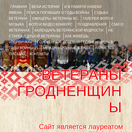
ГЛАВНАЯ
ВЕХИ ИСТОРИИ
И В ПАМЯТИ НАВЕКИ
ИМЕНА
ПОИСК ПОГИБШИХ В ГОДЫ ВОЙНЫ
СУДЬБА
ВЕТЕРАНА
ОФИЦЕРЫ- ВЕТЕРАНЫ ВС
ГАЛЕРЕЯ ФОТО И
МУЗЫКА
ФОТО И ВИДЕО КОНКУРС
ПОЗДРАВЛЕНИЯ
СМИ О
ВЕТЕРАНАХ
КАЛЕНДАРЬ ВЕТЕРАНСКОЙ МУДРОСТИ
НЕ
СТАРЕЮТ ДУШОЙ ВЕТЕРАНЫ
КАК ЖИВЁШЬ
«ПЕРВИЧКА»
СОЖЖЁННЫЕ ДЕРЕВНИ ГРОДНЕНЩИНЫ В
ГОДЫ ВОЙНЫ 35
МЕЖДУНАРОДНЫЕ СВЯЗИ
НАПИСАТЬ
ПИСЬМО
КОНТАКТЫ
ВЕТЕРАНЫ
ГРОДНЕНЩИН
Ы
Сайт является лауреатом