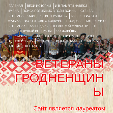
ГЛАВНАЯ
ВЕХИ ИСТОРИИ
И В ПАМЯТИ НАВЕКИ
ИМЕНА
ПОИСК ПОГИБШИХ В ГОДЫ ВОЙНЫ
СУДЬБА
ВЕТЕРАНА
ОФИЦЕРЫ- ВЕТЕРАНЫ ВС
ГАЛЕРЕЯ ФОТО И
МУЗЫКА
ФОТО И ВИДЕО КОНКУРС
ПОЗДРАВЛЕНИЯ
СМИ О
ВЕТЕРАНАХ
КАЛЕНДАРЬ ВЕТЕРАНСКОЙ МУДРОСТИ
НЕ
СТАРЕЮТ ДУШОЙ ВЕТЕРАНЫ
КАК ЖИВЁШЬ
«ПЕРВИЧКА»
СОЖЖЁННЫЕ ДЕРЕВНИ ГРОДНЕНЩИНЫ В
ГОДЫ ВОЙНЫ 35
МЕЖДУНАРОДНЫЕ СВЯЗИ
НАПИСАТЬ
ПИСЬМО
КОНТАКТЫ
ВЕТЕРАНЫ
ГРОДНЕНЩИН
Ы
Сайт является лауреатом