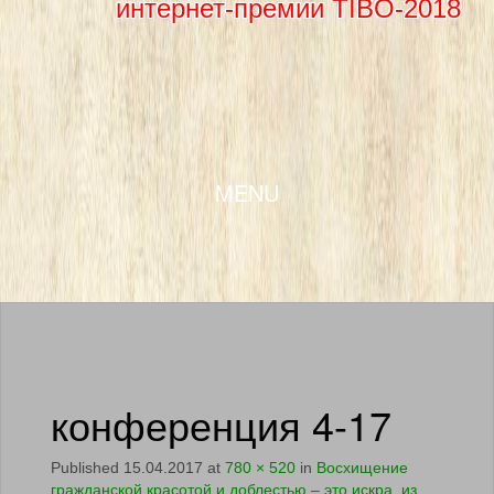
интернет-премии TIBO-2018
SKIP TO CONTENT
MENU
конференция 4-17
Published
15.04.2017
at
780 × 520
in
Восхищение
гражданской красотой и доблестью – это искра, из