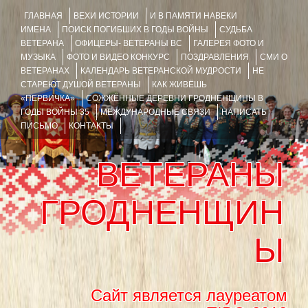
ГЛАВНАЯ
ВЕХИ ИСТОРИИ
И В ПАМЯТИ НАВЕКИ
ИМЕНА
ПОИСК ПОГИБШИХ В ГОДЫ ВОЙНЫ
СУДЬБА
ВЕТЕРАНА
ОФИЦЕРЫ- ВЕТЕРАНЫ ВС
ГАЛЕРЕЯ ФОТО И
МУЗЫКА
ФОТО И ВИДЕО КОНКУРС
ПОЗДРАВЛЕНИЯ
СМИ О
ВЕТЕРАНАХ
КАЛЕНДАРЬ ВЕТЕРАНСКОЙ МУДРОСТИ
НЕ
СТАРЕЮТ ДУШОЙ ВЕТЕРАНЫ
КАК ЖИВЁШЬ
«ПЕРВИЧКА»
СОЖЖЁННЫЕ ДЕРЕВНИ ГРОДНЕНЩИНЫ В
ГОДЫ ВОЙНЫ 35
МЕЖДУНАРОДНЫЕ СВЯЗИ
НАПИСАТЬ
ПИСЬМО
КОНТАКТЫ
ВЕТЕРАНЫ
ГРОДНЕНЩИН
Ы
Сайт является лауреатом