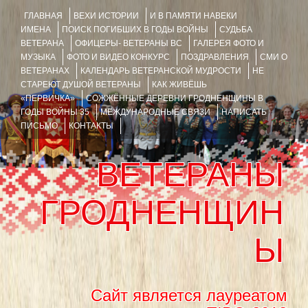
ГЛАВНАЯ
ВЕХИ ИСТОРИИ
И В ПАМЯТИ НАВЕКИ
ИМЕНА
ПОИСК ПОГИБШИХ В ГОДЫ ВОЙНЫ
СУДЬБА
ВЕТЕРАНА
ОФИЦЕРЫ- ВЕТЕРАНЫ ВС
ГАЛЕРЕЯ ФОТО И
МУЗЫКА
ФОТО И ВИДЕО КОНКУРС
ПОЗДРАВЛЕНИЯ
СМИ О
ВЕТЕРАНАХ
КАЛЕНДАРЬ ВЕТЕРАНСКОЙ МУДРОСТИ
НЕ
СТАРЕЮТ ДУШОЙ ВЕТЕРАНЫ
КАК ЖИВЁШЬ
«ПЕРВИЧКА»
СОЖЖЁННЫЕ ДЕРЕВНИ ГРОДНЕНЩИНЫ В
ГОДЫ ВОЙНЫ 35
МЕЖДУНАРОДНЫЕ СВЯЗИ
НАПИСАТЬ
ПИСЬМО
КОНТАКТЫ
ВЕТЕРАНЫ
ГРОДНЕНЩИН
Ы
Сайт является лауреатом