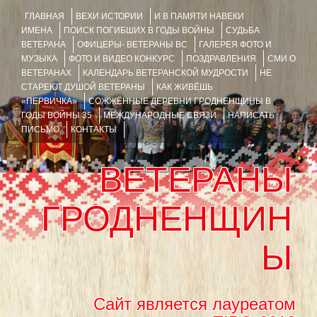
ГЛАВНАЯ
ВЕХИ ИСТОРИИ
И В ПАМЯТИ НАВЕКИ
ИМЕНА
ПОИСК ПОГИБШИХ В ГОДЫ ВОЙНЫ
СУДЬБА
ВЕТЕРАНА
ОФИЦЕРЫ- ВЕТЕРАНЫ ВС
ГАЛЕРЕЯ ФОТО И
МУЗЫКА
ФОТО И ВИДЕО КОНКУРС
ПОЗДРАВЛЕНИЯ
СМИ О
ВЕТЕРАНАХ
КАЛЕНДАРЬ ВЕТЕРАНСКОЙ МУДРОСТИ
НЕ
СТАРЕЮТ ДУШОЙ ВЕТЕРАНЫ
КАК ЖИВЁШЬ
«ПЕРВИЧКА»
СОЖЖЁННЫЕ ДЕРЕВНИ ГРОДНЕНЩИНЫ В
ГОДЫ ВОЙНЫ 35
МЕЖДУНАРОДНЫЕ СВЯЗИ
НАПИСАТЬ
ПИСЬМО
КОНТАКТЫ
ВЕТЕРАНЫ
ГРОДНЕНЩИН
Ы
Сайт является лауреатом