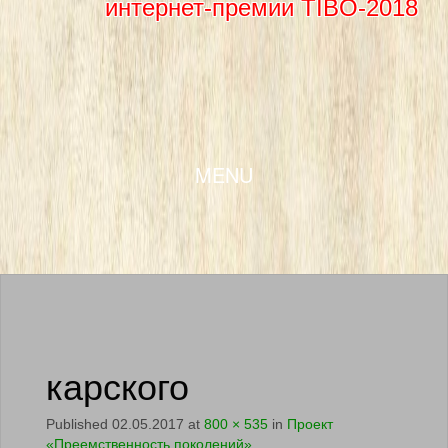
интернет-премии TIBO-2018
SKIP TO CONTENT
MENU
карского
Published
02.05.2017
at
800 × 535
in
Проект
«Преемственность поколений»