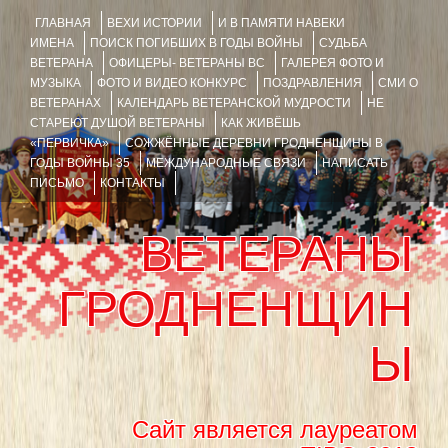
ГЛАВНАЯ
ВЕХИ ИСТОРИИ
И В ПАМЯТИ НАВЕКИ
ИМЕНА
ПОИСК ПОГИБШИХ В ГОДЫ ВОЙНЫ
СУДЬБА
ВЕТЕРАНА
ОФИЦЕРЫ- ВЕТЕРАНЫ ВС
ГАЛЕРЕЯ ФОТО И
МУЗЫКА
ФОТО И ВИДЕО КОНКУРС
ПОЗДРАВЛЕНИЯ
СМИ О
ВЕТЕРАНАХ
КАЛЕНДАРЬ ВЕТЕРАНСКОЙ МУДРОСТИ
НЕ
СТАРЕЮТ ДУШОЙ ВЕТЕРАНЫ
КАК ЖИВЁШЬ
«ПЕРВИЧКА»
СОЖЖЁННЫЕ ДЕРЕВНИ ГРОДНЕНЩИНЫ В
ГОДЫ ВОЙНЫ 35
МЕЖДУНАРОДНЫЕ СВЯЗИ
НАПИСАТЬ
ПИСЬМО
КОНТАКТЫ
ВЕТЕРАНЫ
ГРОДНЕНЩИН
Ы
Сайт является лауреатом