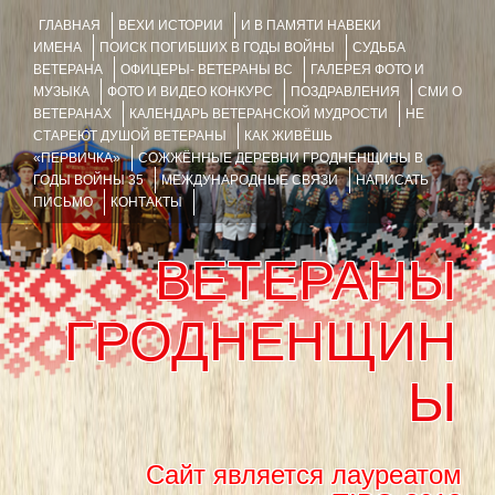
ГЛАВНАЯ
ВЕХИ ИСТОРИИ
И В ПАМЯТИ НАВЕКИ
ИМЕНА
ПОИСК ПОГИБШИХ В ГОДЫ ВОЙНЫ
СУДЬБА
ВЕТЕРАНА
ОФИЦЕРЫ- ВЕТЕРАНЫ ВС
ГАЛЕРЕЯ ФОТО И
МУЗЫКА
ФОТО И ВИДЕО КОНКУРС
ПОЗДРАВЛЕНИЯ
СМИ О
ВЕТЕРАНАХ
КАЛЕНДАРЬ ВЕТЕРАНСКОЙ МУДРОСТИ
НЕ
СТАРЕЮТ ДУШОЙ ВЕТЕРАНЫ
КАК ЖИВЁШЬ
«ПЕРВИЧКА»
СОЖЖЁННЫЕ ДЕРЕВНИ ГРОДНЕНЩИНЫ В
ГОДЫ ВОЙНЫ 35
МЕЖДУНАРОДНЫЕ СВЯЗИ
НАПИСАТЬ
ПИСЬМО
КОНТАКТЫ
ВЕТЕРАНЫ
ГРОДНЕНЩИН
Ы
Сайт является лауреатом