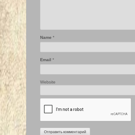
Name
*
Email
*
Website