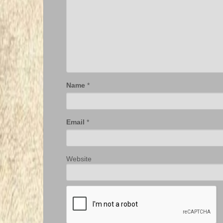
Name
*
Email
*
Website