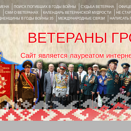
ИМЕНА
ПОИСК ПОГИБШИХ В ГОДЫ ВОЙНЫ
СУДЬБА ВЕТЕРАНА
ОФИЦЕ
Я
СМИ О ВЕТЕРАНАХ
КАЛЕНДАРЬ ВЕТЕРАНСКОЙ МУДРОСТИ
НЕ СТА
НЕНЩИНЫ В ГОДЫ ВОЙНЫ 35
МЕЖДУНАРОДНЫЕ СВЯЗИ
НАПИСАТЬ
ВЕТЕРАНЫ Г
Сайт является лауреатом ин
Menu
SKIP TO CONTENT