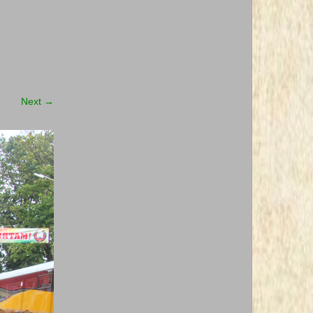
Next
→