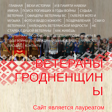
ГЛАВНАЯ
ВЕХИ ИСТОРИИ
И В ПАМЯТИ НАВЕКИ
ИМЕНА
ПОИСК ПОГИБШИХ В ГОДЫ ВОЙНЫ
СУДЬБА
ВЕТЕРАНА
ОФИЦЕРЫ- ВЕТЕРАНЫ ВС
ГАЛЕРЕЯ ФОТО И
МУЗЫКА
ФОТО И ВИДЕО КОНКУРС
ПОЗДРАВЛЕНИЯ
СМИ О
ВЕТЕРАНАХ
КАЛЕНДАРЬ ВЕТЕРАНСКОЙ МУДРОСТИ
НЕ
СТАРЕЮТ ДУШОЙ ВЕТЕРАНЫ
КАК ЖИВЁШЬ
«ПЕРВИЧКА»
СОЖЖЁННЫЕ ДЕРЕВНИ ГРОДНЕНЩИНЫ В
ГОДЫ ВОЙНЫ 35
МЕЖДУНАРОДНЫЕ СВЯЗИ
НАПИСАТЬ
ПИСЬМО
КОНТАКТЫ
ВЕТЕРАНЫ
ГРОДНЕНЩИН
Ы
Сайт является лауреатом