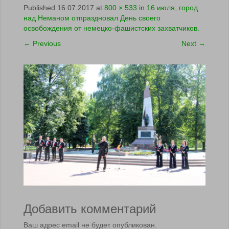
Published
16.07.2017
at
800 × 533
in
16 июля, город
над Неманом отпраздновал День своего
освобождения от немецко-фашистских захватчиков.
←
Previous
Next
→
Добавить комментарий
Ваш адрес email не будет опубликован.