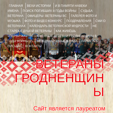
ГЛАВНАЯ
ВЕХИ ИСТОРИИ
И В ПАМЯТИ НАВЕКИ
ИМЕНА
ПОИСК ПОГИБШИХ В ГОДЫ ВОЙНЫ
СУДЬБА
ВЕТЕРАНА
ОФИЦЕРЫ- ВЕТЕРАНЫ ВС
ГАЛЕРЕЯ ФОТО И
МУЗЫКА
ФОТО И ВИДЕО КОНКУРС
ПОЗДРАВЛЕНИЯ
СМИ О
ВЕТЕРАНАХ
КАЛЕНДАРЬ ВЕТЕРАНСКОЙ МУДРОСТИ
НЕ
СТАРЕЮТ ДУШОЙ ВЕТЕРАНЫ
КАК ЖИВЁШЬ
«ПЕРВИЧКА»
СОЖЖЁННЫЕ ДЕРЕВНИ ГРОДНЕНЩИНЫ В
ГОДЫ ВОЙНЫ 35
МЕЖДУНАРОДНЫЕ СВЯЗИ
НАПИСАТЬ
ПИСЬМО
КОНТАКТЫ
ВЕТЕРАНЫ
ГРОДНЕНЩИН
Ы
Сайт является лауреатом