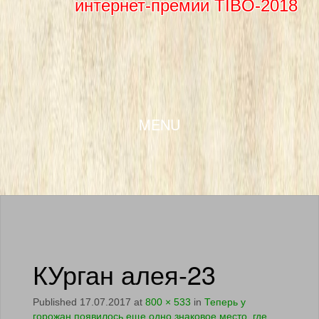
интернет-премии TIBO-2018
SKIP TO CONTENT
MENU
КУрган алея-23
Published
17.07.2017
at
800 × 533
in
Теперь у
горожан появилось еще одно знаковое место, где