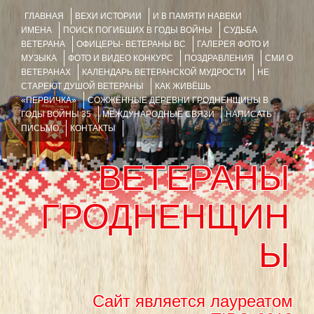
ГЛАВНАЯ
ВЕХИ ИСТОРИИ
И В ПАМЯТИ НАВЕКИ
ИМЕНА
ПОИСК ПОГИБШИХ В ГОДЫ ВОЙНЫ
СУДЬБА
ВЕТЕРАНА
ОФИЦЕРЫ- ВЕТЕРАНЫ ВС
ГАЛЕРЕЯ ФОТО И
МУЗЫКА
ФОТО И ВИДЕО КОНКУРС
ПОЗДРАВЛЕНИЯ
СМИ О
ВЕТЕРАНАХ
КАЛЕНДАРЬ ВЕТЕРАНСКОЙ МУДРОСТИ
НЕ
СТАРЕЮТ ДУШОЙ ВЕТЕРАНЫ
КАК ЖИВЁШЬ
«ПЕРВИЧКА»
СОЖЖЁННЫЕ ДЕРЕВНИ ГРОДНЕНЩИНЫ В
ГОДЫ ВОЙНЫ 35
МЕЖДУНАРОДНЫЕ СВЯЗИ
НАПИСАТЬ
ПИСЬМО
КОНТАКТЫ
ВЕТЕРАНЫ
ГРОДНЕНЩИН
Ы
Сайт является лауреатом