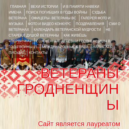
ГЛАВНАЯ
ВЕХИ ИСТОРИИ
И В ПАМЯТИ НАВЕКИ
ИМЕНА
ПОИСК ПОГИБШИХ В ГОДЫ ВОЙНЫ
СУДЬБА
ВЕТЕРАНА
ОФИЦЕРЫ- ВЕТЕРАНЫ ВС
ГАЛЕРЕЯ ФОТО И
МУЗЫКА
ФОТО И ВИДЕО КОНКУРС
ПОЗДРАВЛЕНИЯ
СМИ О
ВЕТЕРАНАХ
КАЛЕНДАРЬ ВЕТЕРАНСКОЙ МУДРОСТИ
НЕ
СТАРЕЮТ ДУШОЙ ВЕТЕРАНЫ
КАК ЖИВЁШЬ
«ПЕРВИЧКА»
СОЖЖЁННЫЕ ДЕРЕВНИ ГРОДНЕНЩИНЫ В
ГОДЫ ВОЙНЫ 35
МЕЖДУНАРОДНЫЕ СВЯЗИ
НАПИСАТЬ
ПИСЬМО
КОНТАКТЫ
ВЕТЕРАНЫ
ГРОДНЕНЩИН
Ы
Сайт является лауреатом