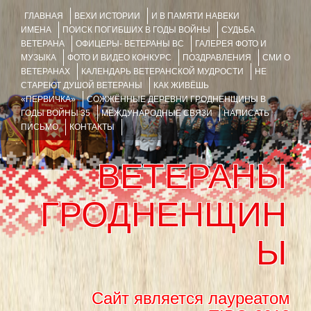
ГЛАВНАЯ
ВЕХИ ИСТОРИИ
И В ПАМЯТИ НАВЕКИ
ИМЕНА
ПОИСК ПОГИБШИХ В ГОДЫ ВОЙНЫ
СУДЬБА
ВЕТЕРАНА
ОФИЦЕРЫ- ВЕТЕРАНЫ ВС
ГАЛЕРЕЯ ФОТО И
МУЗЫКА
ФОТО И ВИДЕО КОНКУРС
ПОЗДРАВЛЕНИЯ
СМИ О
ВЕТЕРАНАХ
КАЛЕНДАРЬ ВЕТЕРАНСКОЙ МУДРОСТИ
НЕ
СТАРЕЮТ ДУШОЙ ВЕТЕРАНЫ
КАК ЖИВЁШЬ
«ПЕРВИЧКА»
СОЖЖЁННЫЕ ДЕРЕВНИ ГРОДНЕНЩИНЫ В
ГОДЫ ВОЙНЫ 35
МЕЖДУНАРОДНЫЕ СВЯЗИ
НАПИСАТЬ
ПИСЬМО
КОНТАКТЫ
ВЕТЕРАНЫ
ГРОДНЕНЩИН
Ы
Сайт является лауреатом