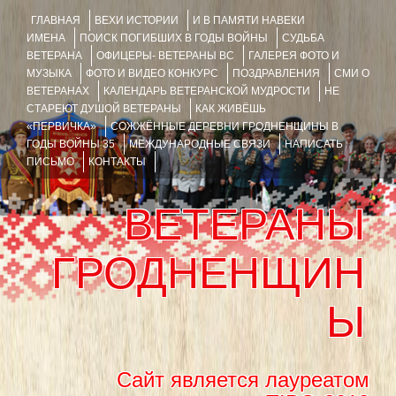
ГЛАВНАЯ
ВЕХИ ИСТОРИИ
И В ПАМЯТИ НАВЕКИ
ИМЕНА
ПОИСК ПОГИБШИХ В ГОДЫ ВОЙНЫ
СУДЬБА
ВЕТЕРАНА
ОФИЦЕРЫ- ВЕТЕРАНЫ ВС
ГАЛЕРЕЯ ФОТО И
МУЗЫКА
ФОТО И ВИДЕО КОНКУРС
ПОЗДРАВЛЕНИЯ
СМИ О
ВЕТЕРАНАХ
КАЛЕНДАРЬ ВЕТЕРАНСКОЙ МУДРОСТИ
НЕ
СТАРЕЮТ ДУШОЙ ВЕТЕРАНЫ
КАК ЖИВЁШЬ
«ПЕРВИЧКА»
СОЖЖЁННЫЕ ДЕРЕВНИ ГРОДНЕНЩИНЫ В
ГОДЫ ВОЙНЫ 35
МЕЖДУНАРОДНЫЕ СВЯЗИ
НАПИСАТЬ
ПИСЬМО
КОНТАКТЫ
ВЕТЕРАНЫ
ГРОДНЕНЩИН
Ы
Сайт является лауреатом